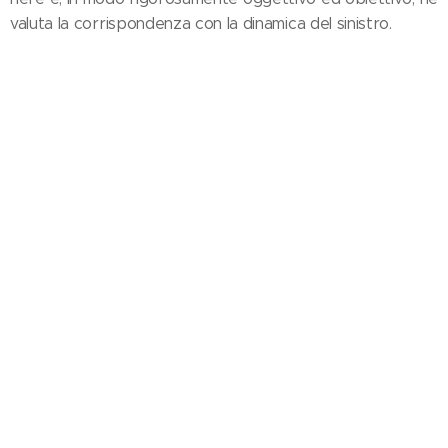
valuta la corrispondenza con la dinamica del sinistro.
esempio di report black box
© 2020 Studio Piantanida Srls, Cameri (NO) +39 366 5029256